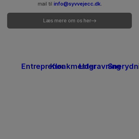
mail til
info@syvvejecc.dk
.
Læs mere om os her
Entreprenør
Kloakmester
Udgravning
Snerydn
Læs
Læs
Læs
Læs
mere
mere
mere
mere