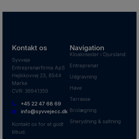
Kontakt os
Navigation
Kloakmester i Djursland
Syvveje
Entreprenør
Entreprenørfirma ApS
Hejlskovvej 23, 8544
Udgravning
Mørke
Have
CVR: 36941359
Terrasse
+45 22 47 68 69
Brolægning
info@syvvejecc.dk
Snerydning & saltning
Kontakt os for et godt
tilbud.