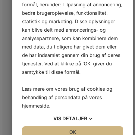
formål, herunder: Tilpasning af annoncering,
bedre brugeroplevelse, funktionalitet,
statistik og marketing. Disse oplysninger
kan blive delt med annoncerings- og
analysepartnere, som kan kombinere dem
med data, du tidligere har givet dem eller
de har indsamlet gennem din brug af deres
tjenester. Ved at klikke på 'OK' giver du
samtykke til disse formål.
Læs mere om vores brug af cookies og
behandling af persondata på vores
Kloakseparering i Randers
hjemmeside.
Leder du efter en erfaren kloakmester på
VIS
DETALJER
Djursland som udfører kloakseparering i
JA
NEJ
OK
JA
NEJ
Randers? så kan Syvveje entreprenørfirma ApS