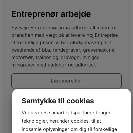
Entreprenør arbejde
Syvveje Entreprenørfirma udfører alt inden for
branchen med vægt på at levere høj Entreprise
til fornuftige priser. Vi har alsidig maskinpark
bestående af bl.a. rendegraver, gravemaskine,
motorbør, traktor og jordvogn, miniged,
minigraver med pælebor og udkørsel.
Læs mere her
Samtykke til cookies
Vi og vores samarbejdspartnere bruger
teknologier, herunder cookies, til at
indsamle oplysninger om dig til forskellige